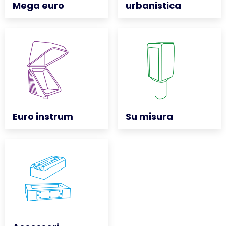
Mega euro
Mega euro
urbanistica
urbanistica
Euro instrum
Euro instrum
Su misura
Su misura