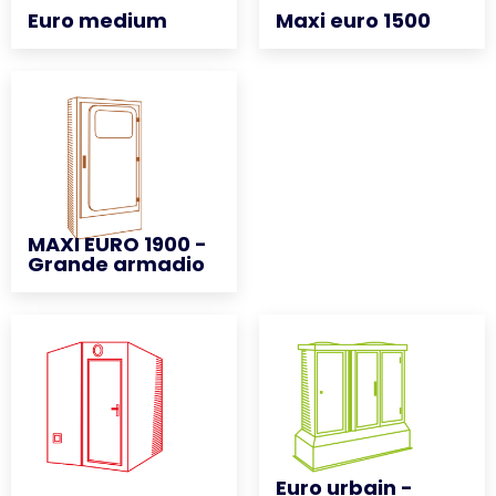
Euro medium
Euro medium
Maxi euro 1500
Maxi euro 1500
MAXI EURO 1900 -
MAXI EURO 1900 -
Grande armadio
Grande armadio
Euro urbain -
Euro urbain -