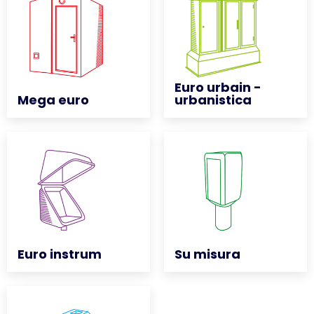
Euro urbain -
Euro urbain -
Mega euro
Mega euro
urbanistica
urbanistica
Euro instrum
Euro instrum
Su misura
Su misura