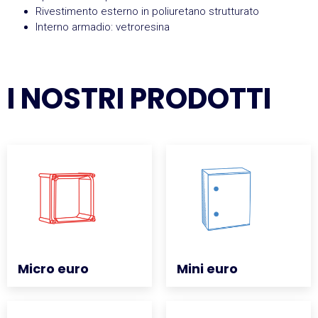
Rivestimento esterno in poliuretano strutturato
Interno armadio: vetroresina
I NOSTRI PRODOTTI
Micro euro
Micro euro
Mini euro
Mini euro