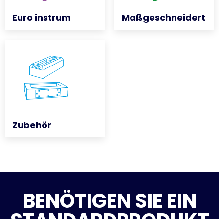
Euro instrum
Euro instrum
Maßgeschneidert
Maßgeschneidert
Zubehör
Zubehör
BENÖTIGEN SIE EIN