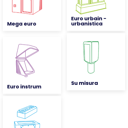
Euro urbain -
Euro urbain -
Mega euro
Mega euro
urbanistica
urbanistica
Euro instrum
Euro instrum
Su misura
Su misura