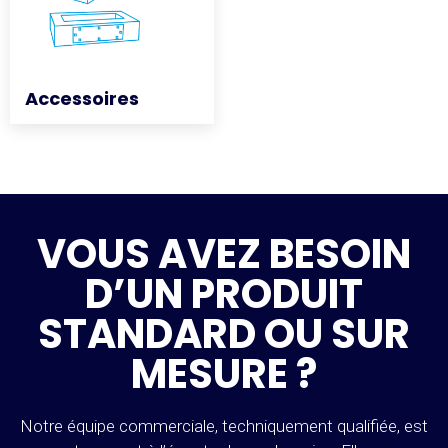
Accessoires
Accessoires
VOUS AVEZ BESOIN
D’UN PRODUIT
STANDARD OU SUR
MESURE ?
Notre équipe commerciale, techniquement qualifiée, est