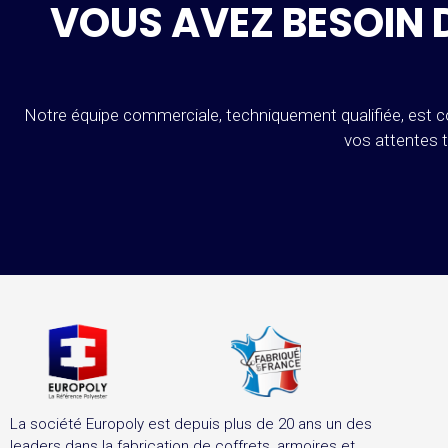
VOUS AVEZ BESOIN 
Notre équipe commerciale, techniquement qualifiée, est co
vos attentes 
La société Europoly est depuis plus de 20 ans un des
leaders dans la fabrication de coffrets, armoires et