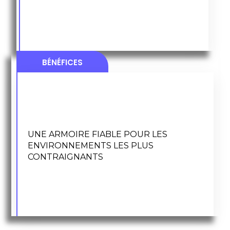
zones à risque
Revêtement polyuréthane
antistatique
F
abrication d’environ 10 unités
par an avec contrôles qualité
unitaires.
BÉNÉFICES
Cette armoire d’analyse industrielle en polyester
offre une protection durable des équipements de
mesure et d’instrumentation, même en présence
de corrosion, d’atmosphères salines ou
UNE ARMOIRE FIABLE POUR LES
d’environnements industriels sévères. Sa
ENVIRONNEMENTS LES PLUS
conception monobloc, sa finition teintée dans la
CONTRAIGNANTS
masse et ses certifications IP65 et ATEX sécurisent
le fonctionnement des installations et réduisent les
interventions de maintenance.