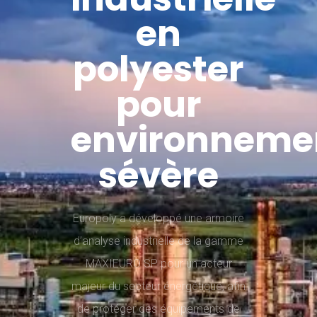
en
polyester
pour
environneme
sévère
Europoly a développé une armoire
d’analyse industrielle de la gamme
MAXIEURO SP pour un acteur
majeur du secteur énergétique, afin
de protéger des équipements de