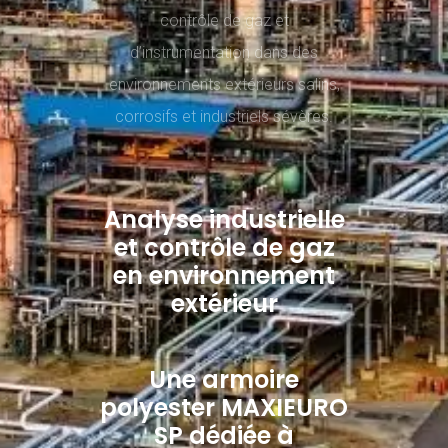
contrôle de gaz et
d’instrumentation dans des
environnements extérieurs salins,
corrosifs et industriels sévères.
Analyse industrielle
et contrôle de gaz
en environnement
extérieur
Une armoire
polyester MAXIEURO
SP dédiée à