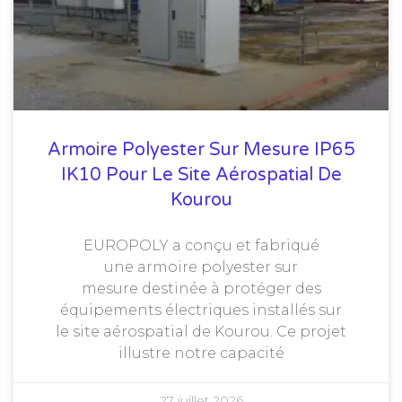
Armoire Polyester Sur Mesure IP65
IK10 Pour Le Site Aérospatial De
Kourou
EUROPOLY a conçu et fabriqué
une armoire polyester sur
mesure destinée à protéger des
équipements électriques installés sur
le site aérospatial de Kourou. Ce projet
illustre notre capacité
27 juillet 2026