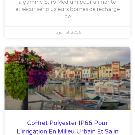
la gamme Euro Medium pour alimenter
et sécuriser plusieurs bornes de recharge
de
15 juillet 2026
Coffret Polyester IP66 Pour
L’irrigation En Milieu Urbain Et Salin